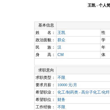
王凯 - 个人
基本信息
姓 名：
王凯
性
政治面貌：
群众
学
民 族：
汉
年
身 高：
CM
体
求职意向
求职类型：
不限
要求月薪：
10000 元/月
希望职业：
化工/制药类 - 高分子化工/化
希望职位：
财务
工作经验：
不限