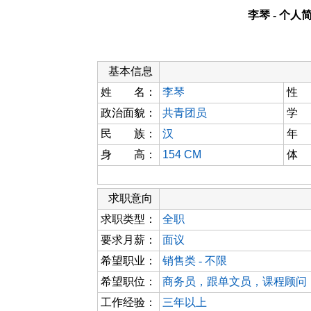
李琴 - 个人
基本信息
姓 名：
李琴
性
政治面貌：
共青团员
学
民 族：
汉
年
身 高：
154 CM
体
求职意向
求职类型：
全职
要求月薪：
面议
希望职业：
销售类 - 不限
希望职位：
商务员，跟单文员，课程顾问
工作经验：
三年以上