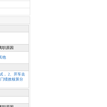
离职原因
其他
， 2、开车去
部门绩效核算分
离职原因