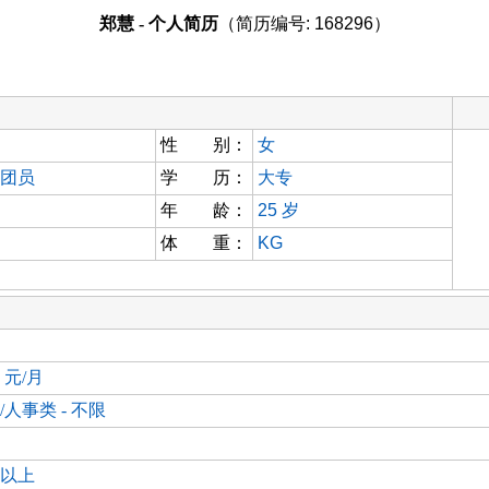
郑慧 - 个人简历
（简历编号: 168296）
性 别：
女
团员
学 历：
大专
年 龄：
25
岁
体 重：
KG
0 元/月
/人事类 - 不限
以上