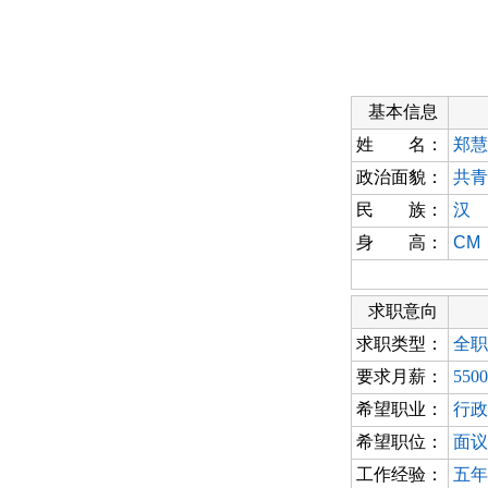
基本信息
姓 名：
郑慧
政治面貌：
共青
民 族：
汉
身 高：
CM
求职意向
求职类型：
全职
要求月薪：
550
希望职业：
行政
希望职位：
面议
工作经验：
五年