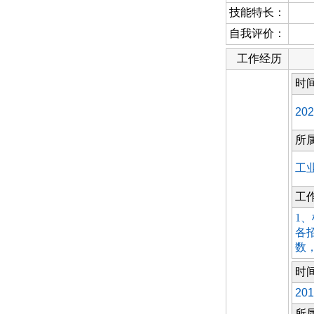
技能特长：
自我评价：
工作经历
时
202
所
工
工
1
各
数
时
201
所