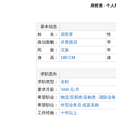
屈哲昱 - 个
基本信息
姓 名：
屈哲昱
性
政治面貌：
共青团员
学
民 族：
汉族
年
身 高：
180 CM
体
求职意向
求职类型：
全职
要求月薪：
5000 元/月
希望职业：
物流/贸易类/采购类 - 国际业务
希望职位：
外贸业务员 或是采购
工作经验：
十年以上