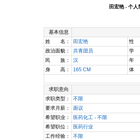
田宏艳 - 个
基本信息
姓 名：
田宏艳
性
政治面貌：
共青团员
学
民 族：
汉
年
身 高：
165 CM
体
求职意向
求职类型：
不限
要求月薪：
面议
希望职业：
医药化工 - 不限
希望职位：
医药行业
工作经验：
不限