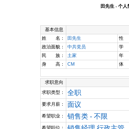
田先生 - 个
基本信息
姓 名：
田先生
性
政治面貌：
中共党员
学
民 族：
土家
年
身 高：
CM
体
求职意向
全职
求职类型：
面议
要求月薪：
销售类 - 不限
希望职业：
销售经理 行政主管
希望职位：