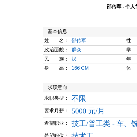
邵传军 - 个
基本信息
姓 名：
邵传军
性
政治面貌：
群众
学
民 族：
汉
年
身 高：
166 CM
体
求职意向
不限
求职类型：
5000 元/月
要求月薪：
技工/普工类 - 车
希望职业：
技术工
希望职位：