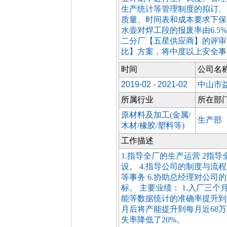
生产统计等管理制度的拟订、
质量、时间表和成本要求下保证
水壶对焊工段的报废率由6.5%
二分厂【五星供应商】的评审
比】方案，将中度以上安全事故
时间
公司名
2019-02 - 2021-02
中山市
所属行业
所在部
原材料及加工(金属/
生产部
木材/橡胶/塑料等)
工作描述
1.指导全厂的生产运营 2指导
设。 4.指导公司的制度与流
等事务 6.协助总经理对公
标。 主要业绩： 1.入厂三个
能等数据统计的准确率提升到9
月后将产能提升到每月近68万
失率降低了20%。