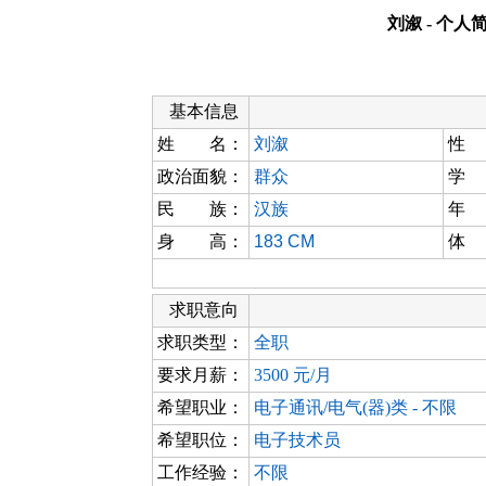
刘溆 - 个人
基本信息
姓 名：
刘溆
性
政治面貌：
群众
学
民 族：
汉族
年
身 高：
183 CM
体
求职意向
求职类型：
全职
要求月薪：
3500 元/月
希望职业：
电子通讯/电气(器)类 - 不限
希望职位：
电子技术员
工作经验：
不限