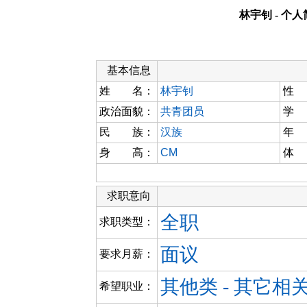
林宇钊 - 个
基本信息
姓 名：
林宇钊
性
政治面貌：
共青团员
学
民 族：
汉族
年
身 高：
CM
体
求职意向
全职
求职类型：
面议
要求月薪：
其他类 - 其它相
希望职业：