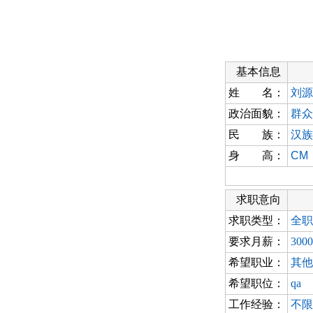
基本信息
姓 名：
刘源
政治面貌：
群众
民 族：
汉族
身 高：
CM
求职意向
求职类型：
全职
要求月薪：
300
希望职业：
其他
希望职位：
qa
工作经验：
不限