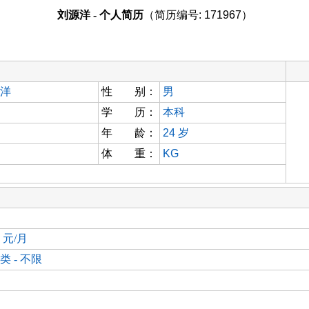
刘源洋 - 个人简历
（简历编号: 171967）
洋
性 别：
男
学 历：
本科
年 龄：
24
岁
体 重：
KG
0 元/月
类 - 不限