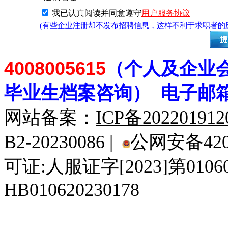
我已认真阅读并同意遵守
用户服务协议
(有些企业注册却不发布招聘信息，这样不利于求职者
4008005615
（个人及企业
毕业生档案
咨
询） 电子邮
网站备案：
ICP备20220191
B2-20230086 |
公网安备4201
可证:人服证字[2023]第010
HB010620230178
929人才网
929招聘网
南方人才网
919人才网
939人才网
520人才
92
联合人才网
联合招聘网
888人才网
163人才网
163招聘网
985人才网
21