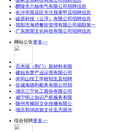
·
梨树全创科技有限公司招聘信息
·
醴陵市六核电气有限公司招聘信息
·
长沙市雨花区关注我美甲店招聘信息
·
碳原科技（云浮）有限公司招聘信息
·
简阳市海捞餐饮管理有限公司揭阳第一
·
广东西荣文化科技有限公司招聘信息
网站公告
更多>>
·
百杰瑞（荆门）新材料有限
·
建始东楚产业运营有限公司
·
井冈山技工学校招生及招聘
·
盐城海德利船务有限公司招
·
湖北三宁化工股份有限公司
·
咸宁明上知识产权服务有限
·
随州市梯田文化传播有限公
·
湖北和润农旅文化生态观光
综合招聘
更多>>