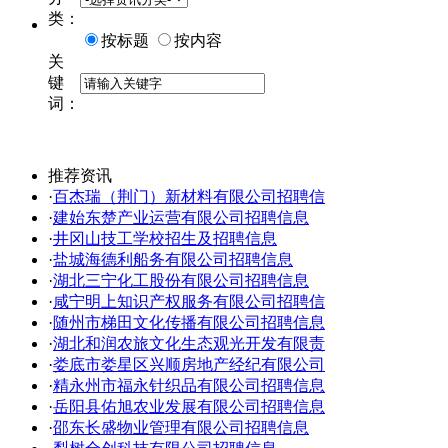
类：
按标题
按内容
关
键
词：
推荐资讯
·
百杰瑞（荆门）新材料有限公司招聘信
·
建始东楚产业运营有限公司招聘信息
·
井冈山技工学校招生及招聘信息
·
盐城海德利船务有限公司招聘信息
·
湖北三宁化工股份有限公司招聘信息
·
咸宁明上知识产权服务有限公司招聘信
·
随州市梯田文化传播有限公司招聘信息
·
湖北和润农旅文化生态观光开发有限责
·
娄底市娄星区兴顺房地产经纪有限公司
·
精永州市福永针织品有限公司招聘信息
·
岳阳县佑旭农业发展有限公司招聘信息
·
邵东长盛物业管理有限公司招聘信息